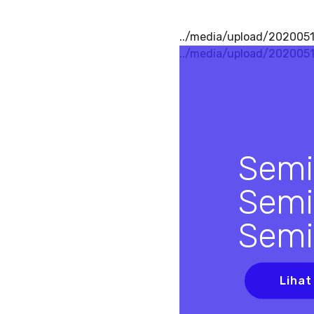
../media/upload/2020051
../media/upload/202005
Semi
Semi
Semi
Lihat