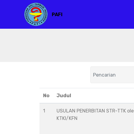
PAFI
No
Judul
1
USULAN PENERBITAN STR-TTK ol
KTKI/KFN