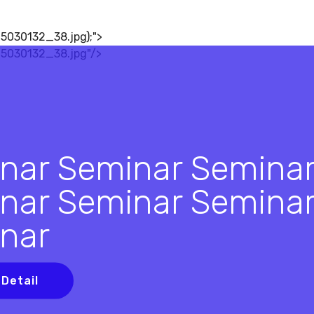
5030132_38.jpg);">
15030132_38.jpg"/>
nar Seminar Semina
nar Seminar Semina
nar
 Detail