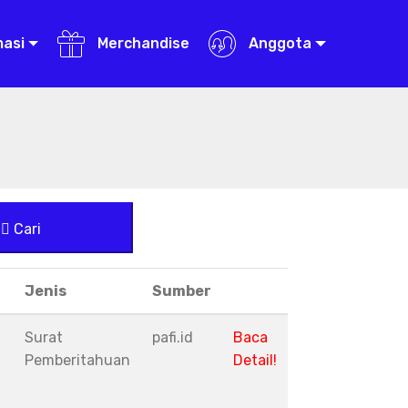
masi
Merchandise
Anggota
Cari
Jenis
Sumber
Surat
pafi.id
Baca
Pemberitahuan
Detail!