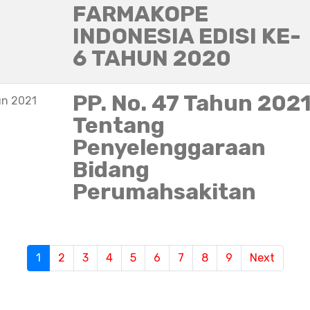
FARMAKOPE
INDONESIA EDISI KE-
6 TAHUN 2020
PP. No. 47 Tahun 202
un 2021
Tentang
Penyelenggaraan
Bidang
Perumahsakitan
1
(current)
2
3
4
5
6
7
8
9
Next