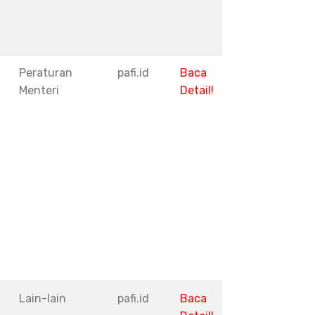
Peraturan
pafi.id
Baca
Menteri
Detail!
I
Lain-lain
pafi.id
Baca