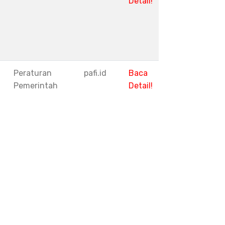
Detail!
1
Peraturan
pafi.id
Baca
Pemerintah
Detail!